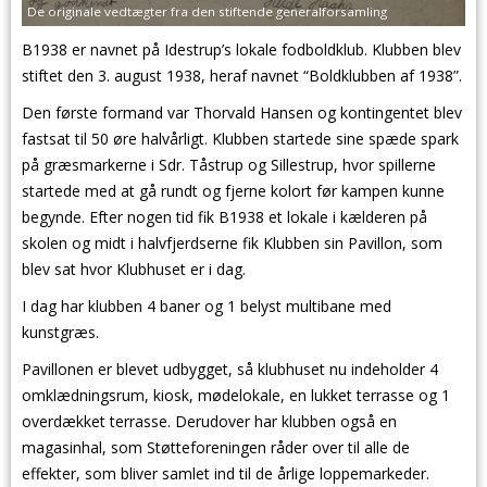
De originale vedtægter fra den stiftende generalforsamling
B1938 er navnet på Idestrup’s lokale fodboldklub. Klubben blev
stiftet den 3. august 1938, heraf navnet “Boldklubben af 1938”.
Den første formand var Thorvald Hansen og kontingentet blev
fastsat til 50 øre halvårligt. Klubben startede sine spæde spark
på græsmarkerne i Sdr. Tåstrup og Sillestrup, hvor spillerne
startede med at gå rundt og fjerne kolort før kampen kunne
begynde. Efter nogen tid fik B1938 et lokale i kælderen på
skolen og midt i halvfjerdserne fik Klubben sin Pavillon, som
blev sat hvor Klubhuset er i dag.
I dag har klubben 4 baner og 1 belyst multibane med
kunstgræs.
Pavillonen er blevet udbygget, så klubhuset nu indeholder 4
omklædningsrum, kiosk, mødelokale, en lukket terrasse og 1
overdækket terrasse. Derudover har klubben også en
magasinhal, som Støtteforeningen råder over til alle de
effekter, som bliver samlet ind til de årlige loppemarkeder.