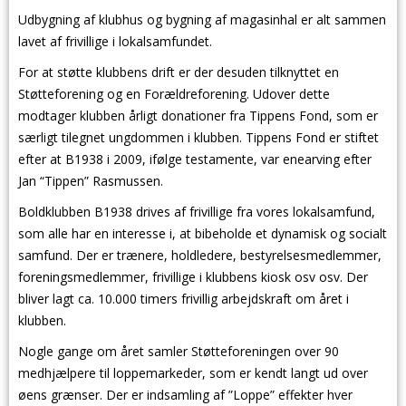
Udbygning af klubhus og bygning af magasinhal er alt sammen
lavet af frivillige i lokalsamfundet.
For at støtte klubbens drift er der desuden tilknyttet en
Støtteforening og en Forældreforening. Udover dette
modtager klubben årligt donationer fra Tippens Fond, som er
særligt tilegnet ungdommen i klubben. Tippens Fond er stiftet
efter at B1938 i 2009, ifølge testamente, var enearving efter
Jan “Tippen” Rasmussen.
Boldklubben B1938 drives af frivillige fra vores lokalsamfund,
som alle har en interesse i, at bibeholde et dynamisk og socialt
samfund. Der er trænere, holdledere, bestyrelsesmedlemmer,
foreningsmedlemmer, frivillige i klubbens kiosk osv osv. Der
bliver lagt ca. 10.000 timers frivillig arbejdskraft om året i
klubben.
Nogle gange om året samler Støtteforeningen over 90
medhjælpere til loppemarkeder, som er kendt langt ud over
øens grænser. Der er indsamling af ”Loppe” effekter hver